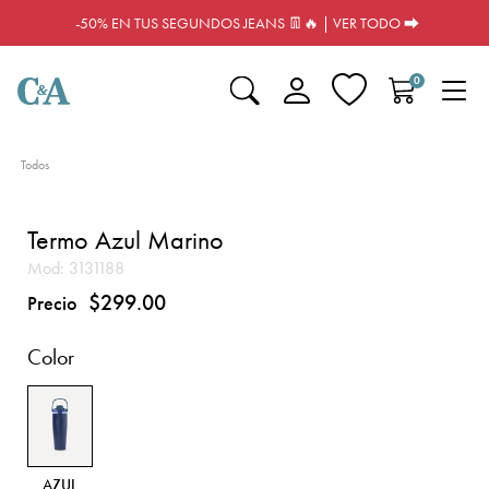
-50% EN TUS SEGUNDOS JEANS 👖🔥 | VER TODO ⮕
0
Todos
Termo Azul Marino
Mod:
3131188
$299.00
Precio
Color
AZUL