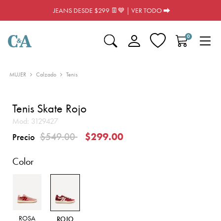
JEANS DESDE $299 👖💙 | VER TODO ⮕
0
MUJER
Calzado
Tenis
Tenis Skate Rojo
Mod:
3129427
Precio reducido de
a
$549.00
$299.00
Precio
Color
ROSA
ROJO