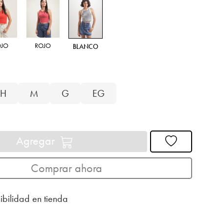
OJO
ROJO
BLANCO
H
M
G
EG
Agregar
Comprar ahora
ibilidad en tienda