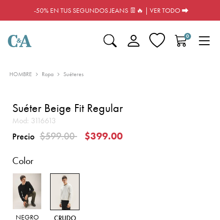
-50% EN TUS SEGUNDOS JEANS 👖🔥 | VER TODO ⮕
0
HOMBRE
Ropa
Suéteres
Suéter Beige Fit Regular
Mod:
3116613
Precio reducido de
a
$599.00
$399.00
Precio
Color
NEGRO
CRUDO