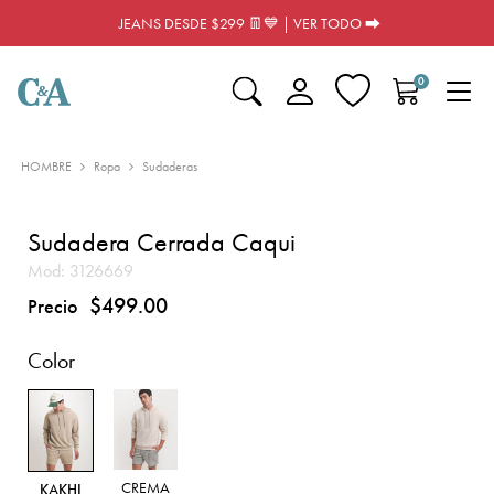
JEANS DESDE $299 👖💙 | VER TODO ⮕
0
HOMBRE
Ropa
Sudaderas
Sudadera Cerrada Caqui
Mod:
3126669
$499.00
Precio
Color
CREMA
KAKHI