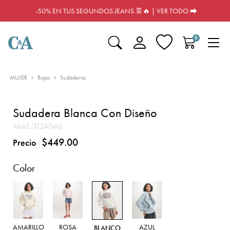
-50% EN TUS SEGUNDOS JEANS 👖🔥 | VER TODO ⮕
0
MUJER
Ropa
Sudaderas
Sudadera Blanca Con Diseño
Mod:
3124046
$449.00
Precio
Color
AMARILLO
ROSA
AZUL
BLANCO