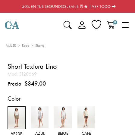
-50% EN TUS SEGUNDOS JEANS 👖🔥 | VER TODO ⮕
0
MUJER
Ropa
Shorts
Short Textura Lino
Mod:
3120669
$349.00
Precio
Color
AZUL
BEIGE
CAFE
VERDE