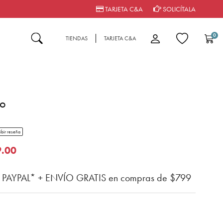
TARJETA C&A
SOLICÍTALA
0
TIENDAS
TARJETA C&A
ro
tar rating
ibir reseña
n del cliente
o de
.00
n PAYPAL* + ENVÍO GRATIS en compras de $799