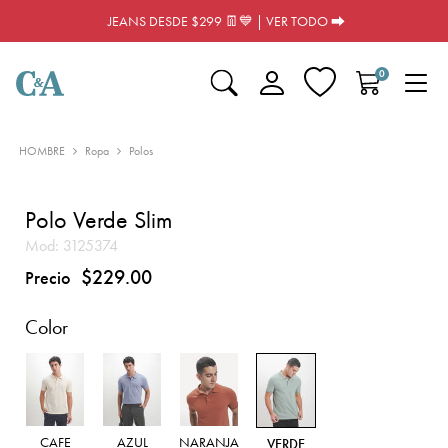
JEANS DESDE $299 👖💙 | VER TODO ⮕
0
HOMBRE
Ropa
Polos
Polo Verde Slim
Mod:
3125374
$229.00
Precio
Color
CAFE
AZUL
NARANJA
VERDE