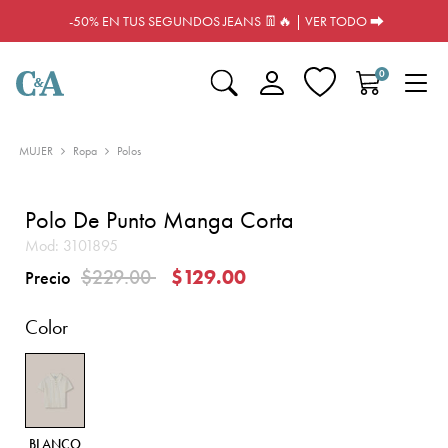
-50% EN TUS SEGUNDOS JEANS 👖🔥 | VER TODO ⮕
0
MUJER
Ropa
Polos
Polo De Punto Manga Corta
Mod:
3101895
Precio reducido de
a
$229.00
$129.00
Precio
Color
BLANCO