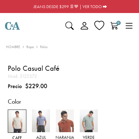
JEANS DESDE $299 👖💙 | VER TODO ⮕
0
HOMBRE
Ropa
Polos
Polo Casual Café
Mod:
3125372
$229.00
Precio
Color
AZUL
NARANJA
VERDE
CAFE