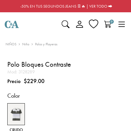
-50% EN TUS SEGUNDOS JEANS 👖🔥 | VER TODO ⮕
0
NIÑOS
Niño
Polos y Playeras
Polo Bloques Contraste
Mod:
3128289
$229.00
Precio
Color
CRUDO