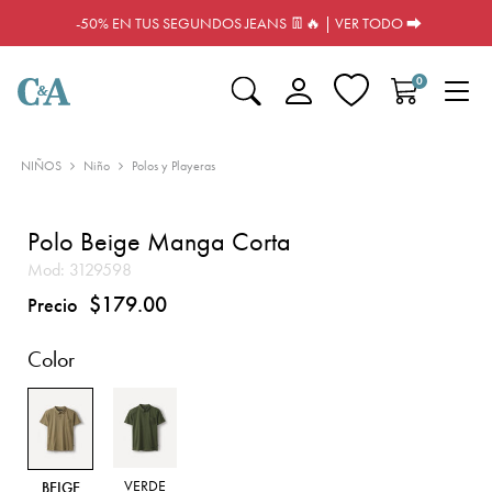
-50% EN TUS SEGUNDOS JEANS 👖🔥 | VER TODO ⮕
0
NIÑOS
Niño
Polos y Playeras
Polo Beige Manga Corta
Mod:
3129598
$179.00
Precio
Color
VERDE
BEIGE