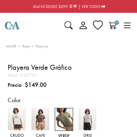
JEANS DESDE $299 👖💙 | VER TODO ⮕
0
MUJER
Ropa
Playeras
Playera Verde Gráfico
Mod:
3126793
$149.00
Precio
Color
CRUDO
CAFE
GRIS
VERDE