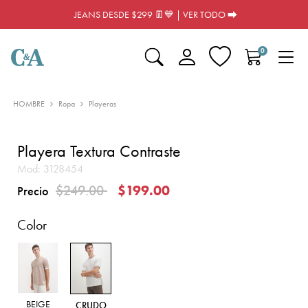
JEANS DESDE $299 👖💙 | VER TODO ⮕
0
HOMBRE
Ropa
Playeras
Playera Textura Contraste
Mod:
3128454
Precio reducido de
a
$249.00
$199.00
Precio
Color
BEIGE
CRUDO