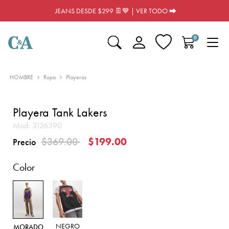
JEANS DESDE $299 👖💙 | VER TODO ⮕
0
HOMBRE
Ropa
Playeras
Playera Tank Lakers
Mod:
3126390
Precio reducido de
a
$369.00
$199.00
Precio
Color
NEGRO
MORADO