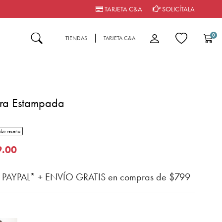
TARJETA C&A
SOLICÍTALA
0
TIENDAS
TARJETA C&A
ra Estampada
tar rating
ibir reseña
n del cliente
o de
9.00
n PAYPAL* + ENVÍO GRATIS en compras de $799