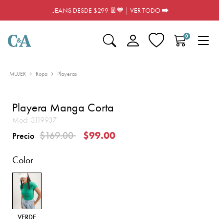
JEANS DESDE $299 👖💙 | VER TODO ⮕
0
MUJER
Ropa
Playeras
Playera Manga Corta
Mod:
3119937
Precio reducido de
a
$169.00
$99.00
Precio
Color
VERDE