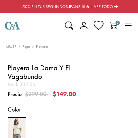
-50% EN TUS SEGUNDOS JEANS 👖🔥 | VER TODO ⮕
0
MUJER
Ropa
Playeras
Playera La Dama Y El
Vagabundo
Mod:
3118156
Precio reducido de
a
$299.00
$149.00
Precio
Color