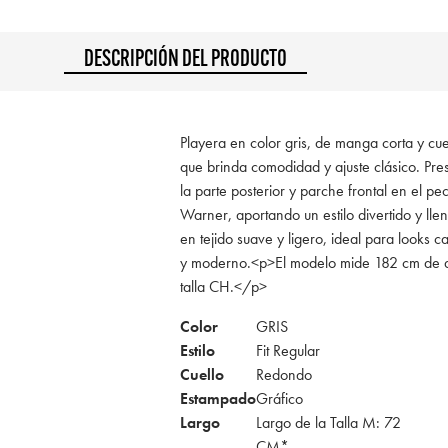
DESCRIPCIÓN DEL PRODUCTO
Playera en color gris, de manga corta y cuel
que brinda comodidad y ajuste clásico. Pr
la parte posterior y parche frontal en el p
Warner, aportando un estilo divertido y ll
en tejido suave y ligero, ideal para looks 
y moderno.<p>El modelo mide 182 cm de a
talla CH.</p>
Color
GRIS
Estilo
Fit Regular
Cuello
Redondo
Estampado
Gráfico
Largo
Largo de la Talla M: 72
CM*