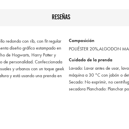
RESEÑAS
Composición
lo redondo con rib, con fit regular
esenta diseño gráfico estampado en
POLIÉSTER 20%,ALGODON MA
echo de Hogwarts, Harry Potter y
Cuidado de la prenda
eno de personalidad. Confeccionada
Lavado: Lavar antes de usar, lava
casuales y urbanos con un toque geek
máquina a 30 °C con jabón o de
ltura y está usando una prenda en
Secado: No exprimir, no centrifug
secadora Planchado: Planchar po