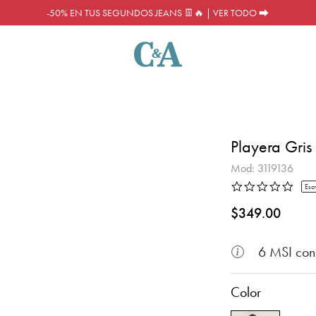
-50% EN TUS SEGUNDOS JEANS 👖🔥 | VER TODO ⮕
Playera Gris
Mod:
3119136
0.0 s
Escr
3.1 de 5 Calificació
$349.00
6 MSI co
Color