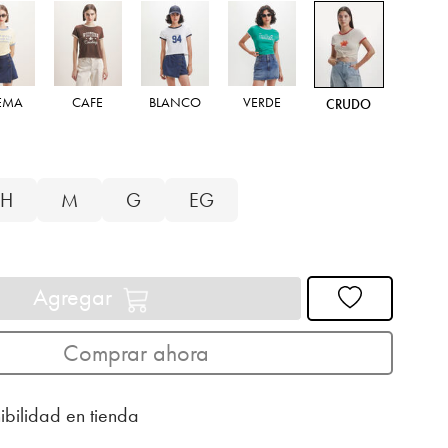
EMA
CAFE
BLANCO
VERDE
CRUDO
H
M
G
EG
Agregar
Comprar ahora
ibilidad en tienda