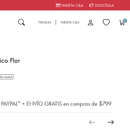
TARJETA C&A
SOLICÍTALA
0
TIENDAS
TARJETA C&A
ico Flor
tar rating
ibir reseña
n del cliente
n PAYPAL* + ENVÍO GRATIS en compras de $799