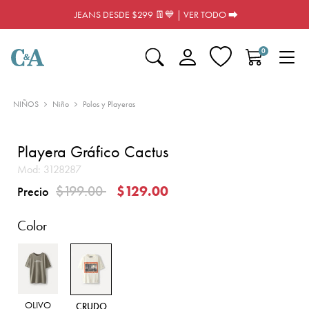
JEANS DESDE $299 👖💙 | VER TODO ⮕
0
NIÑOS
Niño
Polos y Playeras
Playera Gráfico Cactus
Mod:
3128287
Precio reducido de
a
$199.00
$129.00
Precio
Color
OLIVO
CRUDO