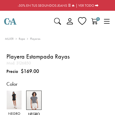
-50% EN TUS SEGUNDOS JEANS 👖🔥 | VER TODO ⮕
0
MUJER
Ropa
Playeras
Playera Estampada Rayas
Mod:
3126850
$169.00
Precio
Color
NEGRO
NEGRO