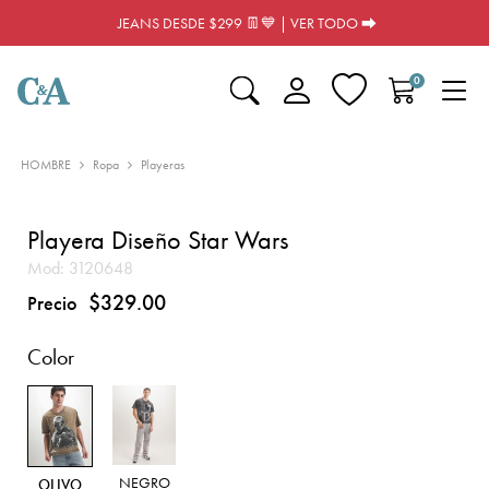
JEANS DESDE $299 👖💙 | VER TODO ⮕
0
HOMBRE
Ropa
Playeras
Playera Diseño Star Wars
Mod:
3120648
$329.00
Precio
Color
NEGRO
OLIVO