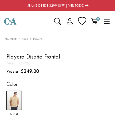
JEANS DESDE $299 👖💙 | VER TODO ⮕
0
HOMBRE
Ropa
Playeras
Playera Diseño Frontal
Mod:
3129756
$249.00
Precio
Color
BEIGE