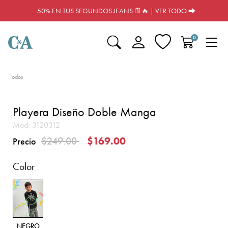
-50% EN TUS SEGUNDOS JEANS 👖🔥 | VER TODO ⮕
0
Todos
Playera Diseño Doble Manga
Mod:
3120312
Precio reducido de
a
$249.00
$169.00
Precio
Color
NEGRO