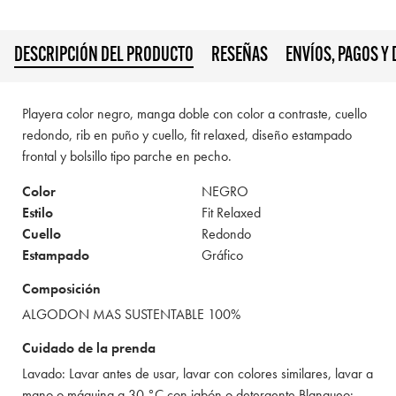
DESCRIPCIÓN DEL PRODUCTO
RESEÑAS
ENVÍOS, PAGOS Y
Playera color negro, manga doble con color a contraste, cuello
redondo, rib en puño y cuello, fit relaxed, diseño estampado
frontal y bolsillo tipo parche en pecho.
Color
NEGRO
Estilo
Fit Relaxed
Cuello
Redondo
Estampado
Gráfico
Composición
ALGODON MAS SUSTENTABLE 100%
Cuidado de la prenda
Lavado: Lavar antes de usar, lavar con colores similares, lavar a
mano o máquina a 30 °C con jabón o detergente Blanqueo: