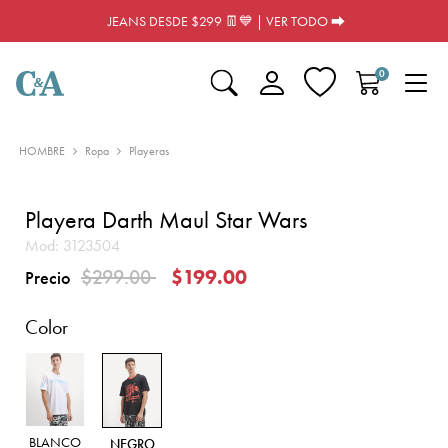
JEANS DESDE $299 👖💙 | VER TODO ⮕
0
HOMBRE
Ropa
Playeras
Playera Darth Maul Star Wars
Mod:
3123504
Precio reducido de
a
$299.00
$199.00
Precio
Color
BLANCO
NEGRO