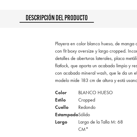
DESCRIPCIÓN DEL PRODUCTO
Playera en color blanco hueso, de manga c
con fit boxy oversize y largo cropped. Incor
detalles de aberturas laterales, placa metál
flatlock, que aporta un acabado limpio y re
con acabado mineral wash, que le da un efec
modelo mide 183 cm de altura y está usan
Color
BLANCO HUESO
Estilo
Cropped
Cuello
Redondo
Estampado
Sólido
Largo
Largo de la Talla M: 68
CM*