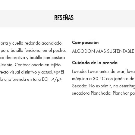
RESEÑAS
Composición
orta y cuello redondo acanalado,
pora bolsillo funcional en el pecho,
ALGODON MAS SUSTENTABLE
ica decorativa y bastilla con costura
Cuidado de la prenda
sistente. Confeccionada en tejido
Lavado: Lavar antes de usar, lava
to visual distintivo y actual.<p>El
máquina a 30 °C con jabón o de
do una prenda en talla ECH.</p>
Secado: No exprimir, no centrifug
secadora Planchado: Planchar po