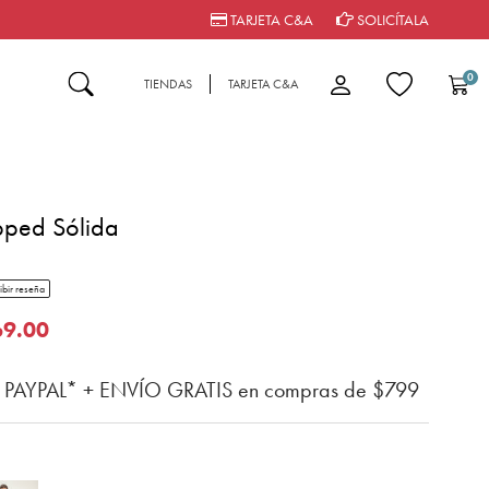
TARJETA C&A
SOLICÍTALA
0
TIENDAS
TARJETA C&A
pped Sólida
tar rating
ibir reseña
n del cliente
o de
69.00
n PAYPAL* + ENVÍO GRATIS en compras de $799