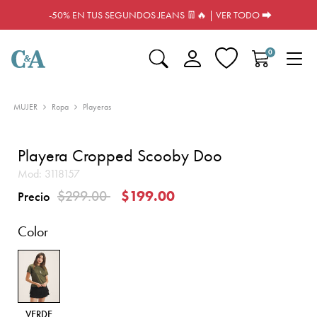
-50% EN TUS SEGUNDOS JEANS 👖🔥 | VER TODO ⮕
0
MUJER
Ropa
Playeras
Playera Cropped Scooby Doo
Mod:
3118157
Precio reducido de
a
$299.00
$199.00
Precio
Color
VERDE