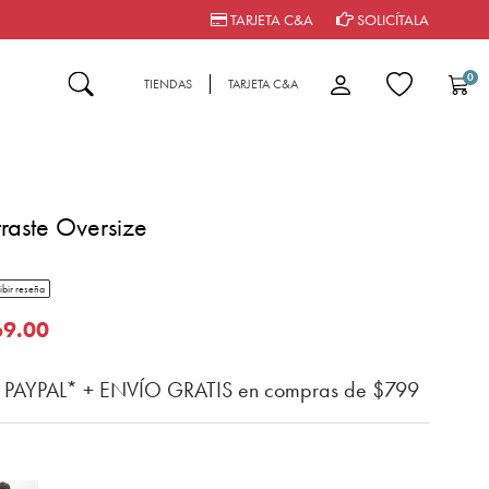
TARJETA C&A
SOLICÍTALA
0
TIENDAS
TARJETA C&A
raste Oversize
tar rating
ibir reseña
n del cliente
o de
69.00
n PAYPAL* + ENVÍO GRATIS en compras de $799