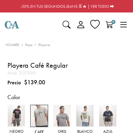
-50% EN TUS SEGUNDOS JEANS 👖🔥 | VER TODO ⮕
0
HOMBRE
Ropa
Playeras
Playera Café Regular
Mod:
3127890
$139.00
Precio
Color
NEGRO
GRIS
BLANCO
AZUL
CAFE