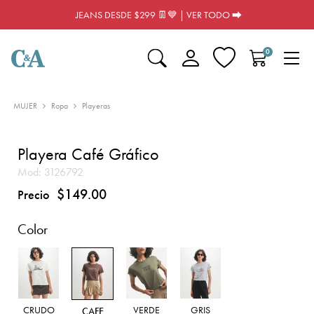
JEANS DESDE $299 👖💙 | VER TODO ⮕
0
MUJER
Ropa
Playeras
Playera Café Gráfico
Mod:
3126792
$149.00
Precio
Color
CRUDO
VERDE
GRIS
CAFE