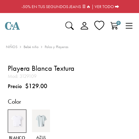
-50% EN TUS SEGUNDOS JEANS 👖🔥 | VER TODO ⮕
0
NIÑOS
Bebé niño
Polos y Playeras
Playera Blanca Textura
Mod:
3129109
$129.00
Precio
Color
AZUL
BLANCO