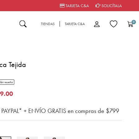
TARJETA C&A
SOLICÍTALA
0
TIENDAS
TARJETA C&A
ca Tejida
tar rating
ibir reseña
n del cliente
o de
9.00
n PAYPAL* + ENVÍO GRATIS en compras de $799