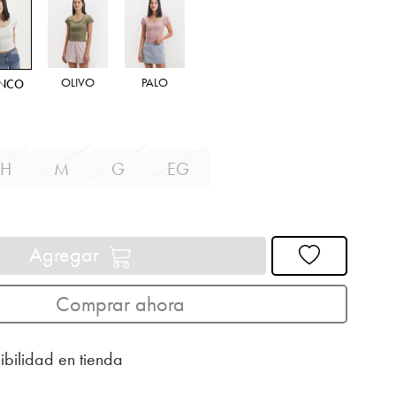
OLIVO
PALO
ANCO
H
M
G
EG
Agregar
Comprar ahora
ibilidad en tienda