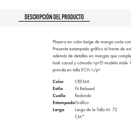
DESCRIPCIÓN DEL PRODUCTO
Playera en color beige de manga corta con c
Presenta estampado gráfico al frente de est
además de detalles en mangas que comple
look casual y cómodo.<p>El modelo mide 1
prenda en talla ECH.</p>
Color
CREMA
Estilo
Fit Relaxed
Cuello
Redondo
Estampado
Gráfico
Largo
Largo de la Talla M: 72
CM*