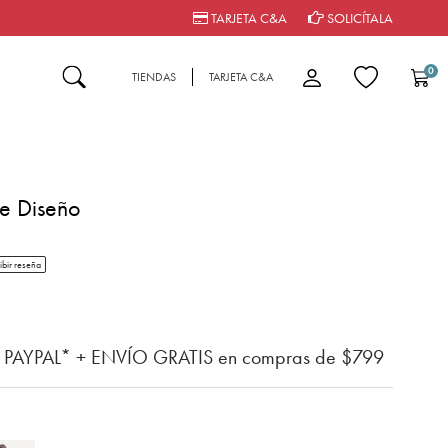
TARJETA C&A
SOLICÍTALA
0
TIENDAS
TARJETA C&A
ge Diseño
tar rating
ibir reseña
del cliente
n PAYPAL* + ENVÍO GRATIS en compras de $799