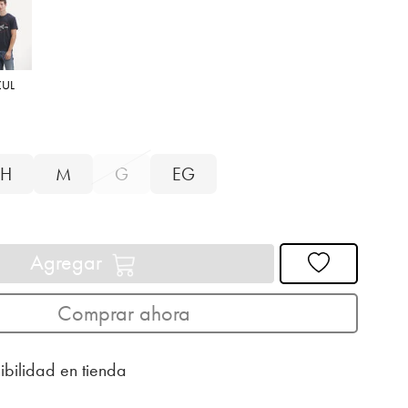
ZUL
H
M
G
EG
Agregar
Comprar ahora
ibilidad en tienda