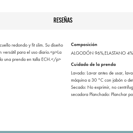
RESEÑAS
Composición
uello redondo y fit slim. Su diseño
 versátil para el uso diario.<p>La
ALGODÓN 96%,ELASTANO 4%
do una prenda en talla ECH.</p>
Cuidado de la prenda
Lavado: Lavar antes de usar, lava
máquina a 30 °C con jabón o de
Secado: No exprimir, no centrifug
secadora Planchado: Planchar po