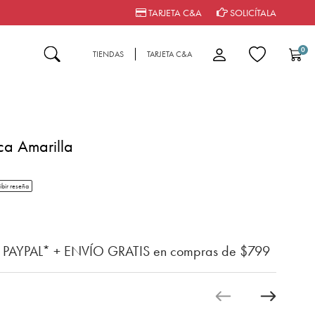
TARJETA C&A
SOLICÍTALA
0
TIENDAS
TARJETA C&A
ca Amarilla
tar rating
ibir reseña
del cliente
n PAYPAL* + ENVÍO GRATIS en compras de $799