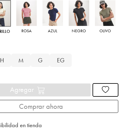
AZU
ROSA
AZUL
NEGRO
OLIVO
RILLO
H
M
G
EG
Agregar
Comprar ahora
ibilidad en tienda