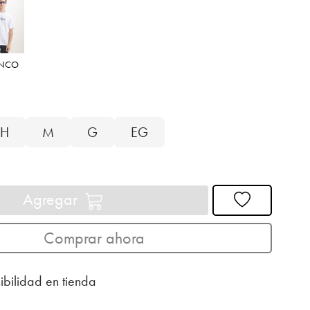
ANCO
H
M
G
EG
Agregar
Comprar ahora
ibilidad en tienda