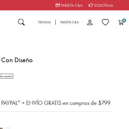
TARJETA C&A
SOLICÍTALA
0
TIENDAS
TARJETA C&A
l Con Diseño
tar rating
ibir reseña
n del cliente
n PAYPAL* + ENVÍO GRATIS en compras de $799