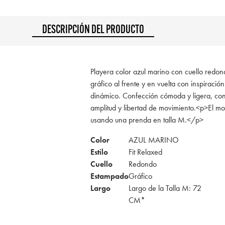
DESCRIPCIÓN DEL PRODUCTO
Playera color azul marino con cuello redo
gráfico al frente y en vuelta con inspiración
dinámico. Confección cómoda y ligera, con
amplitud y libertad de movimiento.<p>El mo
usando una prenda en talla M.</p>
Color
AZUL MARINO
Estilo
Fit Relaxed
Cuello
Redondo
Estampado
Gráfico
Largo
Largo de la Talla M: 72
CM*