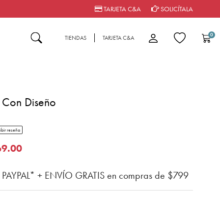
TARJETA C&A
SOLICÍTALA
0
TIENDAS
TARJETA C&A
l Con Diseño
tar rating
ibir reseña
del cliente
o de
69.00
n PAYPAL* + ENVÍO GRATIS en compras de $799