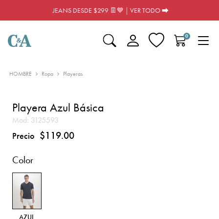
JEANS DESDE $299 👖💙 | VER TODO ⮕
0
HOMBRE
Ropa
Playeras
Playera Azul Básica
Mod:
3125593
$119.00
Precio
Color
AZUL