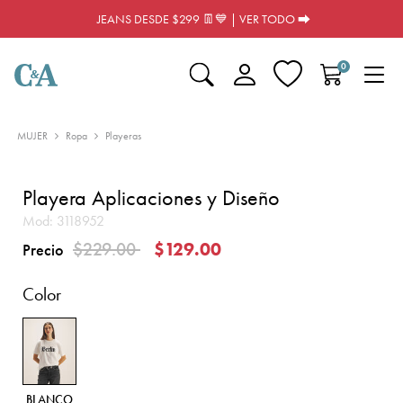
JEANS DESDE $299 👖💙 | VER TODO ⮕
0
MUJER
Ropa
Playeras
Playera Aplicaciones y Diseño
Mod:
3118952
Precio reducido de
a
$229.00
$129.00
Precio
Color
BLANCO