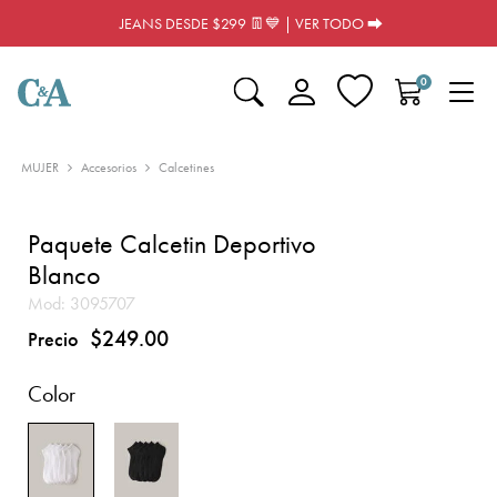
JEANS DESDE $299 👖💙 | VER TODO ⮕
0
MUJER
Accesorios
Calcetines
Paquete Calcetin Deportivo
Blanco
Mod:
3095707
$249.00
Precio
Color