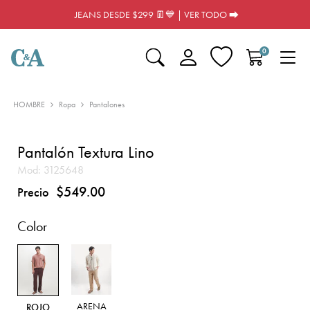
JEANS DESDE $299 👖💙 | VER TODO ⮕
0
HOMBRE
Ropa
Pantalones
Pantalón Textura Lino
Mod:
3125648
$549.00
Precio
Color
ARENA
ROJO