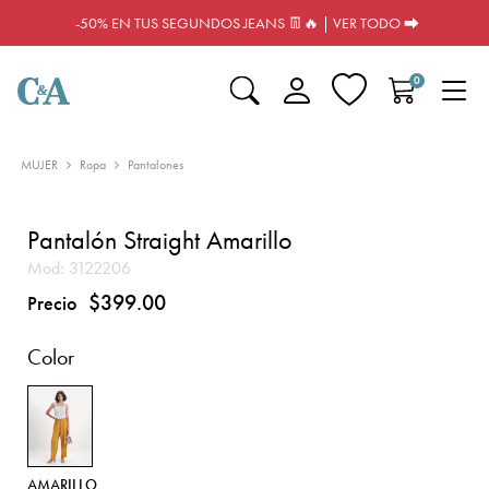
-50% EN TUS SEGUNDOS JEANS 👖🔥 | VER TODO ⮕
0
MUJER
Ropa
Pantalones
Pantalón Straight Amarillo
Mod:
3122206
$399.00
Precio
Color
AMARILLO