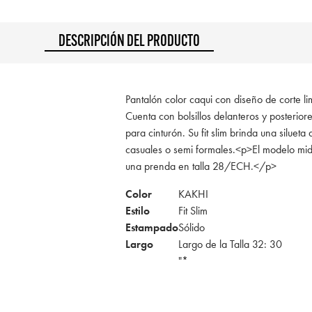
DESCRIPCIÓN DEL PRODUCTO
Pantalón color caqui con diseño de corte lim
Cuenta con bolsillos delanteros y posterior
para cinturón. Su fit slim brinda una siluet
casuales o semi formales.<p>El modelo mid
una prenda en talla 28/ECH.</p>
Color
KAKHI
Estilo
Fit Slim
Estampado
Sólido
Largo
Largo de la Talla 32: 30
"*