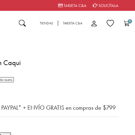
TARJETA C&A
SOLICÍTALA
0
TIENDAS
TARJETA C&A
m Caqui
tar rating
ibir reseña
del cliente
n PAYPAL* + ENVÍO GRATIS en compras de $799