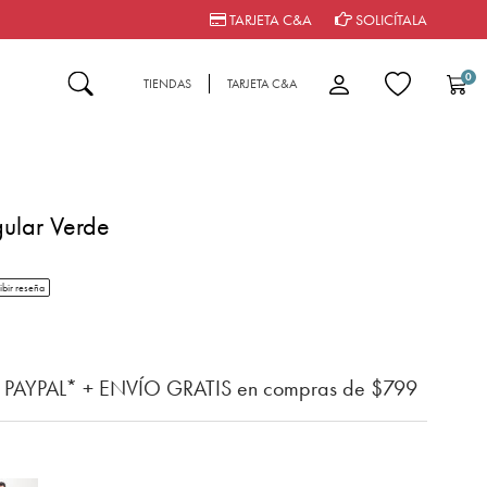
TARJETA C&A
SOLICÍTALA
0
TIENDAS
TARJETA C&A
ular Verde
tar rating
ibir reseña
del cliente
n PAYPAL* + ENVÍO GRATIS en compras de $799