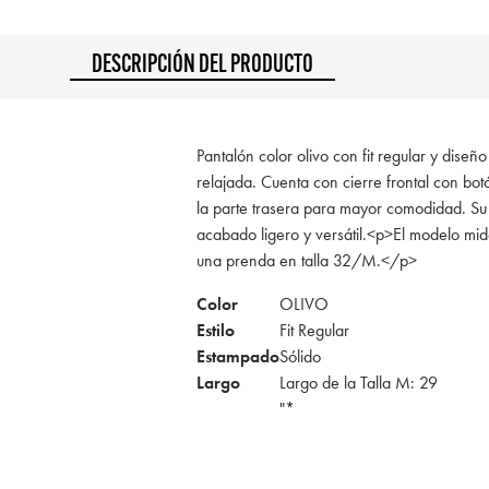
DESCRIPCIÓN DEL PRODUCTO
Pantalón color olivo con fit regular y diseño
relajada. Cuenta con cierre frontal con bot
la parte trasera para mayor comodidad. Su t
acabado ligero y versátil.<p>El modelo mi
una prenda en talla 32/M.</p>
Color
OLIVO
Estilo
Fit Regular
Estampado
Sólido
Largo
Largo de la Talla M: 29
"*