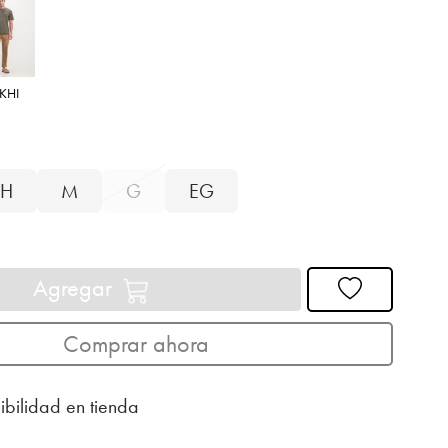
KHI
H
M
G
EG
Agregar
Comprar ahora
ibilidad en tienda