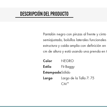
DESCRIPCIÓN DEL PRODUCTO
Pantalón negro con pinzas al frente y cinto 
semiajustado, bolsillos laterales funcionale
estructura y caída amplia con definición e
cm de altura y está usando una prenda en 
Color
NEGRO
Estilo
Fit Baggy
Estampado
Sólido
Largo
Largo de la Talla 7: 75
CM*