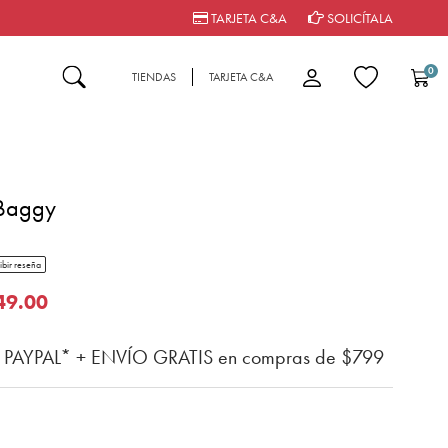
TARJETA C&A
SOLICÍTALA
0
TIENDAS
TARJETA C&A
 Baggy
tar rating
ibir reseña
del cliente
o de
49.00
n PAYPAL* + ENVÍO GRATIS en compras de $799