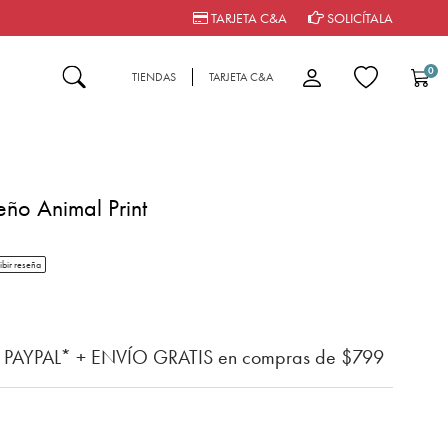
TARJETA C&A
SOLICÍTALA
0
TIENDAS
TARJETA C&A
eño Animal Print
tar rating
ibir reseña
del cliente
n PAYPAL* + ENVÍO GRATIS en compras de $799