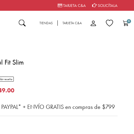
TARJETA C&A
SOLICÍTALA
0
TIENDAS
TARJETA C&A
 Fit Slim
tar rating
ibir reseña
del cliente
o de
49.00
n PAYPAL* + ENVÍO GRATIS en compras de $799