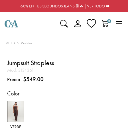
-50% EN TUS SEGUNDOS JEANS 👖🔥 | VER TODO ⮕
0
MUJER
Vestidos
Jumpsuit Strapless
Mod:
3134361
$549.00
Precio
Color
VERDE