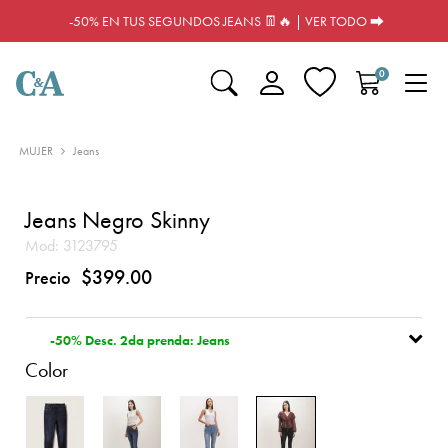
-50% EN TUS SEGUNDOS JEANS 👖🔥 | VER TODO ⮕
0
MUJER
Jeans
Jeans Negro Skinny
Mod:
3123795
$399.00
Precio
-50% Desc. 2da prenda: Jeans
Color